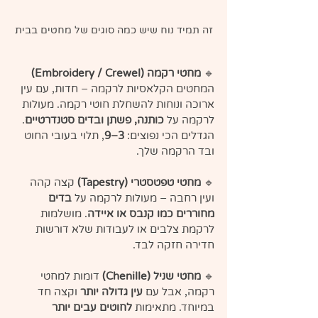
זה תמיד נוח שיש כמה סוגים של מחטים בבית
🔹 
מחטי רקמה (Embroidery / Crewel)
המחטים הקלאסיות לרקמה – חדות, עם עין 
ארוכה ונוחות להשחלת חוטי רקמה. מעולות 
לרקמה על 
כותנה, פשתן ובדים סטנדרטיים
. 
הגדלים הכי נפוצים: 
3–9
, תלוי בעובי החוט 
ובד הרקמה שלך.
🔹 
מחטי טפטסטרי (Tapestry)
 קצה קהה 
ועין רחבה – מעולות לרקמה על 
בדים 
מחוררים כמו קנבס או איידה
. מושלמות 
לרקמת צלבים או לעבודות שלא דורשות 
חדירה חזקה לבד.
🔹 
מחטי שניל (Chenille)
 דומות למחטי 
רקמה, אבל עם 
עין גדולה יותר
 וקצה חד 
במיוחד. מתאימות 
לחוטים עבים יותר 