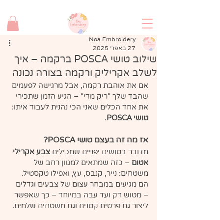
משלוח חינם בקנייה מעל 280 שח!
Noa Embroidery
27 באפר׳ 2025
שילוב טושי POSCA ברקמה – איך
לשלב אקריליק ורקמה בצורה נכונה
אם את אוהבת רקמה, אבל מרגישה לפעמים 
שהבד שלך "ריק מדי" – הגיע הזמן שתכירי 
את אחד הכלים שאני הכי נהנית לעבוד איתו: 
טושי POSCA
.
אז מה זה בעצם טושי POSCA?
מדובר בטושים יפניים שמכילים 
צבע אקרילי 
אטום
 – כזה שמתאים למגוון רחב של 
משטחים: נייר, קנבס, עץ, ואפילו טקסטיל.
הם מגיעים במבחר עצום של צבעים וגדלים 
– מטוש דק ועד עבה במיוחד – כך שאפשר 
ליצור גם פרטים קטנים וגם משטחים שלמים.