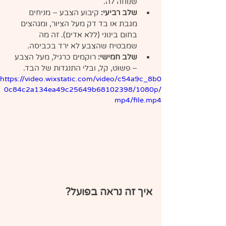
שנוחה לה.
שלב רביעי:
 קיבוע הצבע – מניחים 
מגבת או בד דק מעל הציור, ומגהצים 
בחום בינוני (ללא אדים). זה מה 
שמבטיח שהצבע לא ירד בכביסה.
שלב חמישי:
 רוקמים כרגיל, מעל הצבע 
– פשוט, קל, ובלי התנגדות של הבד.
https://video.wixstatic.com/video/c54a9c_8b0
0c84c2a134ea49c25649b68102398/1080p/
mp4/file.mp4
איך זה נראה בפועל?