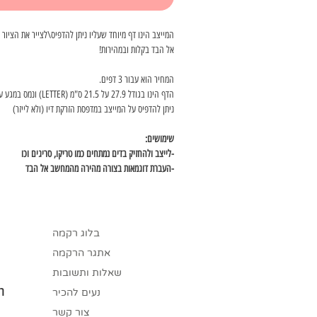
המייצב הינו דף מיוחד שעליו ניתן להדפיס\לצייר את הציור 
אל הבד בקלות ובמהירות!
המחיר הוא עבור 3 דפים.
הדף הינו בגודל 27.9 על 21.5 ס"מ (LETTER) ונמס במגע עם מים.
ניתן להדפיס על המייצב במדפסת הזרקת דיו (ולא לייזר)
שימושים:
-לייצב ולהחזיק בדים נמתחים כמו טריקו, סריגים וכו
-העברת דוגמאות בצורה מהירה מהמחשב אל הבד
-הדפסת דוגמאות גדולות ומלאות פרטים בצורה מדויקת
המלצה לשימוש: ניתן לרכוש קובץ דיגיטלי מהאתר ומארז מי
של הקובץ שרכשתן על המייצב בבית, להדביק אותו על הבד,
בלוג רקמה
לקבצים הדיגיטלים
לחצי כאן
אתגר הרקמה
הוראות שימוש:
שאלות ותשובות
למייצב יש שני צדדים- האחד בד והשני דבק.
רו
נעים להכיר
הדפיסו\ציירו את הדוגמא על הצד של הבד ולאחר מכן הסיר
צור קשר