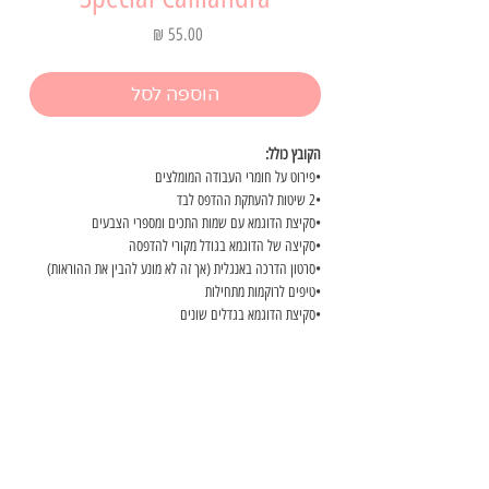
מחיר
הוספה לסל
הקובץ כולל:
•פירוט על חומרי העבודה המומלצים
•2 שיטות להעתקת ההדפס לבד
•סקיצת הדוגמא עם שמות התכים ומספרי הצבעים
•סקיצה של הדוגמא בגודל מקורי להדפסה
•סרטון הדרכה באנגלית (אך זה לא מונע להבין את ההוראות)
•טיפים לרוקמות מתחילות
•סקיצת הדוגמא בגדלים שונים
•מדריך כיצד לסגור את חישוק הרקמה
עבור פרויקט זה תצטרכי:
חישוק רקמה בקוטר 18/20 סמ
בד לרקמה
@Noa_Embroidery
נייר קופי להעברת הדוגמא\ מקור אור
רוצה לקבל עידכונים על סדנאות חדשות, מוצרים חדשים, טיפים