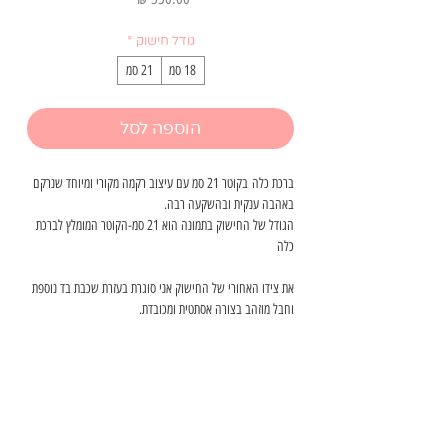
גודל חישוק
*
18 סמ
21 סמ
הוספה לסל
ברכת כלה בקוטר 21 סמ עם עיצוב רקמה מקורי ומיוחד שנרקם
באהבה ענקית ובהשקעה רבה.
הגודל של החישוק בתמונה הוא 21 סמ-הקוטר המומלץ לברכת
כלה
את צידו האחורי של החישוק אני סוגרת בעזרת שכבת בד נוספת
וחבל מוזהב בצורה אסתטית ומכובדת.
המחיר נקבע לפי דגם הרקמה
-אם תרצו לשלב בין הרקמה של
הדגם הזה עם הדפס אחר אז המחיר הוא לפי הרקמה של הדגם
הזה.
כיצד עובד תהליך ההזמנה?