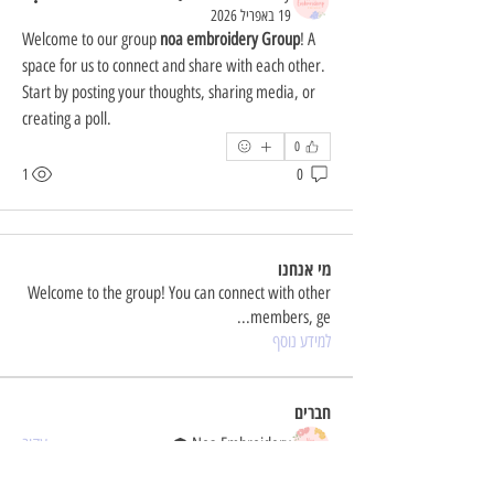
19 באפריל 2026
Welcome to our group 
noa embroidery Group
! A 
space for us to connect and share with each other. 
Start by posting your thoughts, sharing media, or 
creating a poll.
0
1
0
מי אנחנו
Welcome to the group! You can connect with other
...
members, ge
למידע נוסף
חברים
Noa Embroidery
עקוב
לצפייה בכל החברים (1)