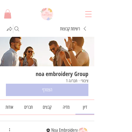
משלוח חינם בקנייה מעל 280 שח!
רשימת קבוצות
noa embroidery Group
ציבורי
·
חבר/ה 1
הצטרף
דיון
מדיה
קבצים
חברים
אודות
Noa Embroidery